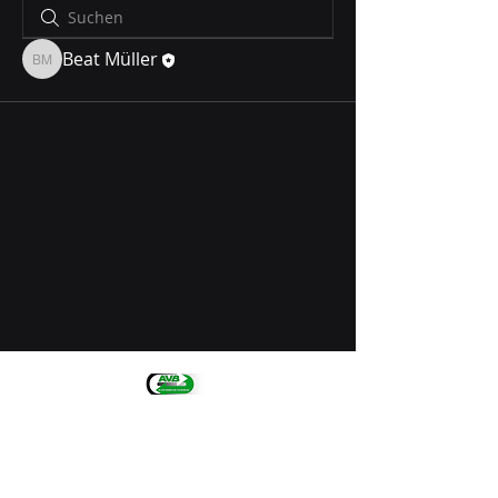
Beat Müller
Beat Müller
AG für Verwertung von Biomasse
+41 71 672 32
44
info@avb-ag.ch