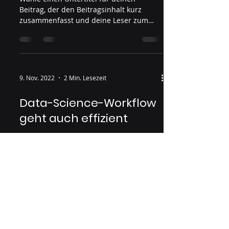
Beitrag, der den Beitragsinhalt kurz
zusammenfasst und deine Leser zum
Weiterlesen motiviert....
9. Nov. 2022
2 Min. Lesezeit
Data-Science-Workflow
geht auch effizient
Wähle einen Untertitel für deinen
Beitrag, der den Beitragsinhalt kurz
zusammenfasst und deine Leser zum
Weiterlesen motiviert....
9. Nov. 2022
1 Min. Lesezeit