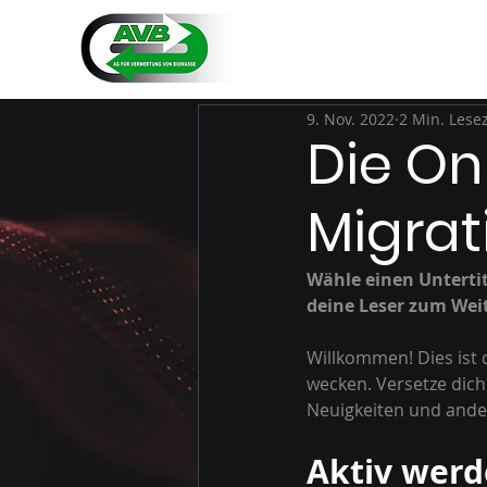
9. Nov. 2022
2 Min. Lesez
Die On
Migrat
Wähle einen Untertit
deine Leser zum Weit
Willkommen! Dies ist 
wecken. Versetze dich 
Neuigkeiten und ande
Aktiv wer