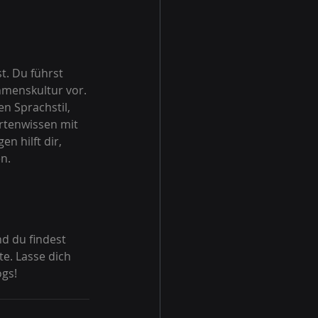
t. Du führst 
hmenskultur vor. 
n Sprachstil, 
rtenwissen mit 
n hilft dir, 
n.
d du findest 
e. Lasse dich 
ogs!