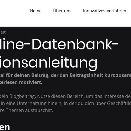
Home
Über uns
Innovatives-Verfahren
eit
line-Datenbank-
ionsanleitung
el für deinen Beitrag, der den Beitragsinhalt kurz zus
erlesen motiviert.
dein Blogbeitrag. Nutze diesen Bereich, um das Interesse de
in eine Unterhaltung hinein, in der du dich über Geschäftlic
re Themen austauschst.
den