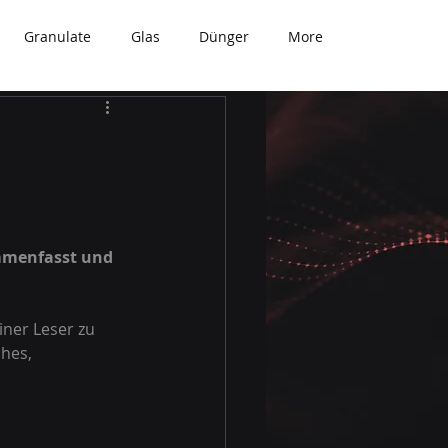
Granulate
Glas
Dünger
More
ammenfasst und 
iner Leser zu 
hes, 