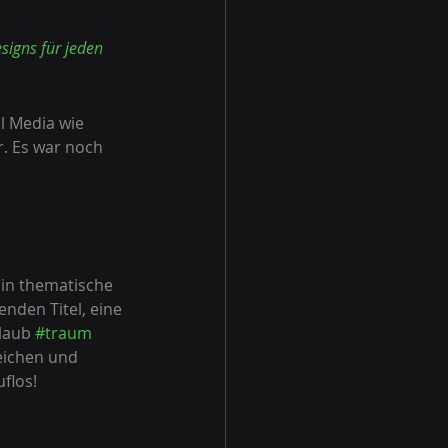
signs für jeden 
l Media wie 
. Es war noch 
 in thematische 
enden Titel, eine 
laub 
#traum
eichen und 
uflos!